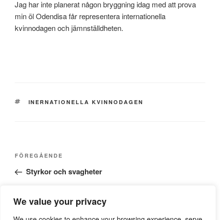
Jag har inte planerat någon bryggning idag med att prova
min öl Odendisa får representera internationella
kvinnodagen och jämnställdheten.
TAGGAR
INERNATIONELLA KVINNODAGEN
Inläggsnavigering
Föregående
FÖREGÅENDE
inlägg
Styrkor och svagheter
Nästa
NÄSTA
We value your privacy
inlägg
Hembryggarträff
We use cookies to enhance your browsing experience, serve