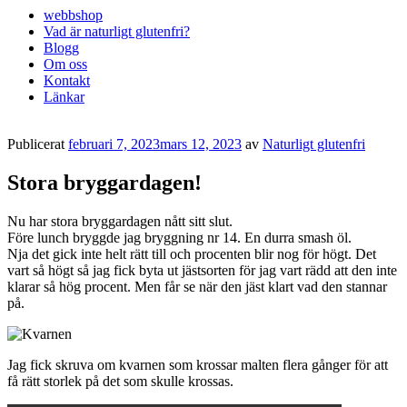
webbshop
Vad är naturligt glutenfri?
Blogg
Om oss
Kontakt
Länkar
Publicerat
februari 7, 2023
mars 12, 2023
av
Naturligt glutenfri
Stora bryggardagen!
Nu har stora bryggardagen nått sitt slut.
Före lunch bryggde jag bryggning nr 14. En durra smash öl.
Nja det gick inte helt rätt till och procenten blir nog för högt. Det
vart så högt så jag fick byta ut jästsorten för jag vart rädd att den inte
klarar så hög procent. Men får se när den jäst klart vad den stannar
på.
Jag fick skruva om kvarnen som krossar malten flera gånger för att
få rätt storlek på det som skulle krossas.