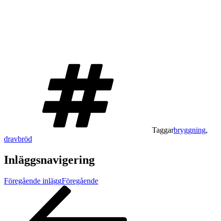
Taggar
bryggning
,
dravbröd
Inläggsnavigering
Föregående inlägg
Föregående