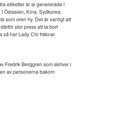
dra etiketter är ai genererade i
 I Östasien, Kina, Sydkorea,
s som oren hy. Det är vanligt att
ärför stor press att ta bort
tta så har Lady Chi fräknar.
av Fredrik Berggren som skriver i
 en av personerna bakom