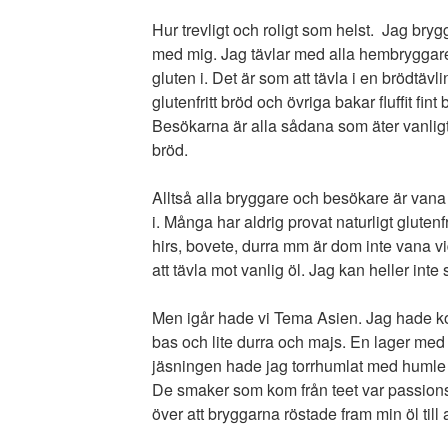
Hur trevligt och roligt som helst. Jag brygge
med mig. Jag tävlar med alla hembryggar
gluten i. Det är som att tävla i en brödtävl
glutenfritt bröd och övriga bakar fluffit fin
Besökarna är alla sådana som äter vanligt b
bröd.
Alltså alla bryggare och besökare är vana 
i. Många har aldrig provat naturligt gluten
hirs, bovete, durra mm är dom inte vana vid
att tävla mot vanlig öl. Jag kan heller int
Men igår hade vi Tema Asien. Jag hade k
bas och lite durra och majs. En lager med ri
jäsningen hade jag torrhumlat med humle 
De smaker som kom från teet var passions
över att bryggarna röstade fram min öl till 