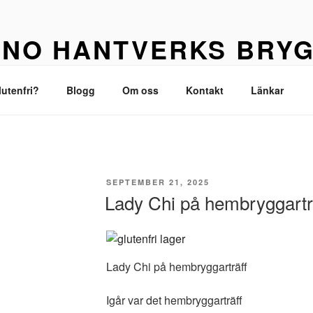
NO HANTVERKS BRYG
t glutenfri öl
lutenfri?
Blogg
Om oss
Kontakt
Länkar
PUBLICERAT
SEPTEMBER 21, 2025
Lady Chi på hembryggartr
Lady Chi på hembryggarträff
Igår var det hembryggarträff