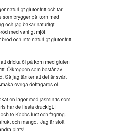
r naturligt glutenfritt och tar
e som brygger på korn med
ing och jag bakar naturligt
t bröd med vanligt mjöl.
röd och inte naturligt glutenfritt
att dricka öl på korn med gluten
fritt. Ölkroppen som består av
. Så jag tänker att det är svårt
e smaka övriga deltagares öl.
okat en lager med jasminris som
s har de flesta druckigt. I
och te Kobbs lust och fägring.
frukt och mango. Jag är stolt
andra plats!