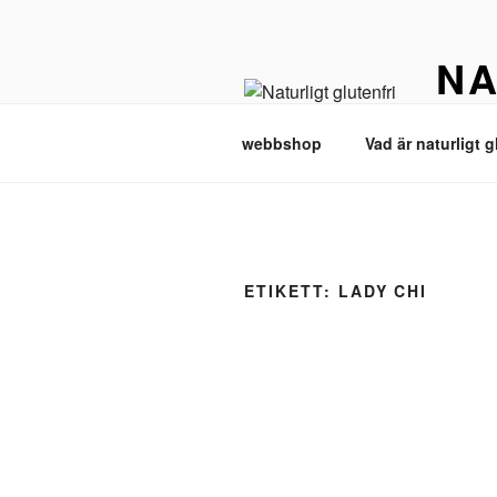
Hoppa
till
NA
innehåll
Naturlig
webbshop
Vad är naturligt g
ETIKETT:
LADY CHI