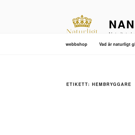
Hoppa
till
innehåll
NAN
Naturligt glu
webbshop
Vad är naturligt g
ETIKETT:
HEMBRYGGARE