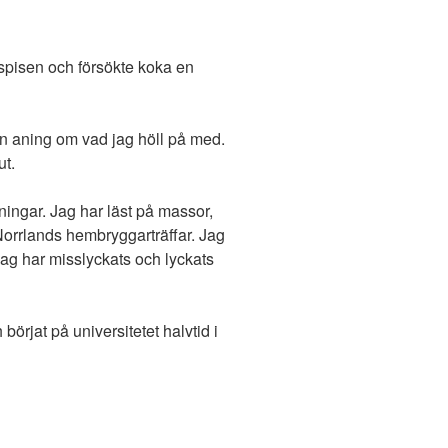
d spisen och försökte koka en
 en aning om vad jag höll på med.
ut.
ningar. Jag har läst på massor,
 Norrlands hembryggarträffar. Jag
 Jag har misslyckats och lyckats
börjat på universitetet halvtid i